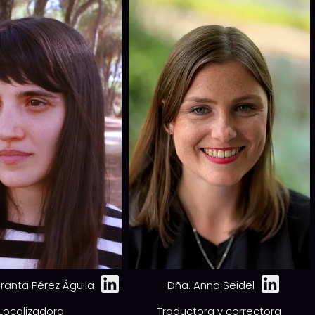
ranta Pérez Águila
Dña. Anna Seidel
Localizadora
Traductora y correctora