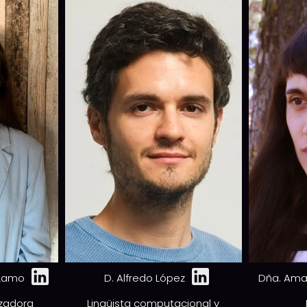
 Lamo
D. Alfredo López
Dña. Ama
izadora
Lingüista computacional y