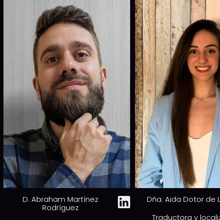
D. Abraham Martínez
Dña. Aida Dotor de
Rodríguez
Traductora y local