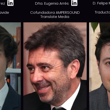
D. Felipe
rez
Dña. Eugenia Arrés
Traducto
lavide
Cofundadora AMPERSOUND
Translate Media